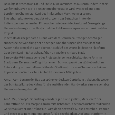
Das Objekt ist schon an Ort und Stelle. Nun kommt es ins Museum, indem ihm ein
weißer Kubus von 17 x 12 x 30 Metern übergestülpt wird. Was wird aus dem
berühmten Chemnitzer Kopf des Philosophen Marx, wenn er seines
Entstehungskontextes beraubt wird, wenn der Betrachter hinter dem
Indienstgenommenen den Philosophen wiederentdecken kann? Diese geistige
Herausforderung an die Plastik und das Publikum zu erproben, unternimmt das
Projekt.
Innerhalb des begehbaren Kubus wird dem Besucher auf steigenden Wegen
zunächst eine Wandlung der bisherigen Annäherung an den Marxkopf auf
Augenhöhe ermöglicht. Den oberen Abschluß des Weges bildet eine Plattform
über dem Kopf mit Aussicht auf die nun wieder sichtbare Stadt.
Eine zweite Wirkungsebene des Projektes ist seine architektonische Form im
Stadtraum. Der massive Eingriff an einem Schwachpunkt der städtebaulichen
Entwicklung in unmittelbarer Nähe des Stadtzentrums von Chemnitz will einen
Impuls für den Sächsischen Architektursommer 2008 geben.
Am 21. April begann der Bau der später verdeckten Gerüstkonstruktion, die wegen
der Schrägstellung des Kubus für die ausführenden Handwerker eine nie gehabte
Herausforderung darstellt.
Am 5. Mai, dem 190. Geburtstag von Marx gab es ein großes „Marx lesen“ der
Kabarettbühne Fata Morgana am bereits sichtbaren, aber noch nicht verhüllenden
Gerüstbaukörper. Bis Anfang Juni wird dann der weiße Kubus entstehen. Treppen
und Stege in seinem Inneren sorgen für die Begehbarkeit. Auf einer Plattform in