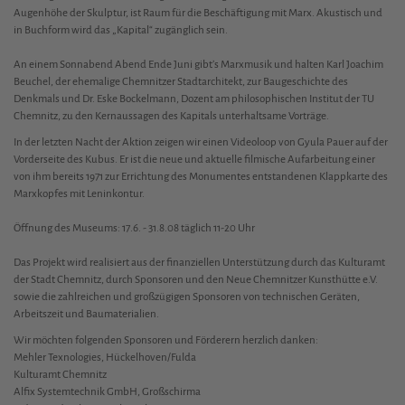
Augenhöhe der Skulptur, ist Raum für die Beschäftigung mit Marx. Akustisch und
in Buchform wird das „Kapital“ zugänglich sein.
An einem Sonnabend Abend Ende Juni gibt’s Marxmusik und halten Karl Joachim
Beuchel, der ehemalige Chemnitzer Stadtarchitekt, zur Baugeschichte des
Denkmals und Dr. Eske Bockelmann, Dozent am philosophischen Institut der TU
Chemnitz, zu den Kernaussagen des Kapitals unterhaltsame Vorträge.
In der letzten Nacht der Aktion zeigen wir einen Videoloop von Gyula Pauer auf der
Vorderseite des Kubus. Er ist die neue und aktuelle filmische Aufarbeitung einer
von ihm bereits 1971 zur Errichtung des Monumentes entstandenen Klappkarte des
Marxkopfes mit Leninkontur.
Öffnung des Museums: 17.6. - 31.8.08 täglich 11-20 Uhr
Das Projekt wird realisiert aus der finanziellen Unterstützung durch das Kulturamt
der Stadt Chemnitz, durch Sponsoren und den Neue Chemnitzer Kunsthütte e.V.
sowie die zahlreichen und großzügigen Sponsoren von technischen Geräten,
Arbeitszeit und Baumaterialien.
Wir möchten folgenden Sponsoren und Förderern herzlich danken:
Mehler Texnologies, Hückelhoven/Fulda
Kulturamt Chemnitz
Alfix Systemtechnik GmbH, Großschirma