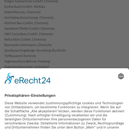
Erdgas Südsachsen GmbH, Chemnitz
Eschenbach GmbH, Mühlau
Hotel Mercure, Chemnitz
Architekturbüro Georgi, Chemnitz
Hüttner Bau GmbH, Chemnitz
Spedition Pfeifer GmbH, Chemnitz
O&T Gerüstbau GmbH, Chemnitz
Reha Aktiv GmbH, Chemnitz
Baumarkt Leitermann, Chemnitz
Sparkasse Erzgebirge, Annaberg-Buchholz
Tiefbauamt Chemnitz
Ingenieurbüro Böhme, Freiberg
Ingenieurbüro Löwl, Leubsdorf
Karl-Friedrich Schmerer, Chemnitz
Dr. Eske Bockelmann, Chemnitz
Karl Joachim Beuchel, Chemnitz
Peter Büttner, Chemnitz
Wal Buchenberg
Andrea Geyer, Ronald Reichelt, Leipzig
Angewandte Kunst Schneeberg
Kunstuniversität Linz
Mannheimer Versicherung AG
MVS Zeppelin, Chemnitz-Röhrsdorf
BASEG werbung+kommunikation, Chemnitz