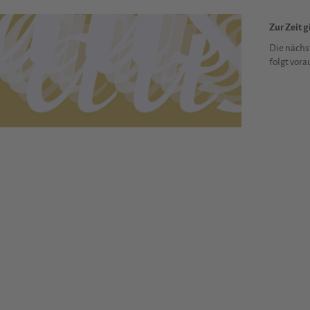
Zur Zeit 
Die nächs
folgt vora