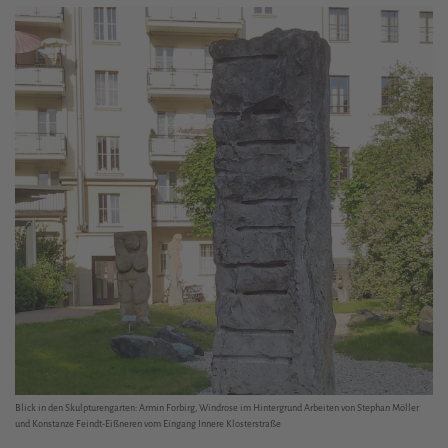
Blick in den Skulpturengarten: Armin Forbirg, Windrose im Hintergrund Arbeiten von Stephan Möller
und Konstanze Feindt-Eißneren vom Eingang Innere Klosterstraße