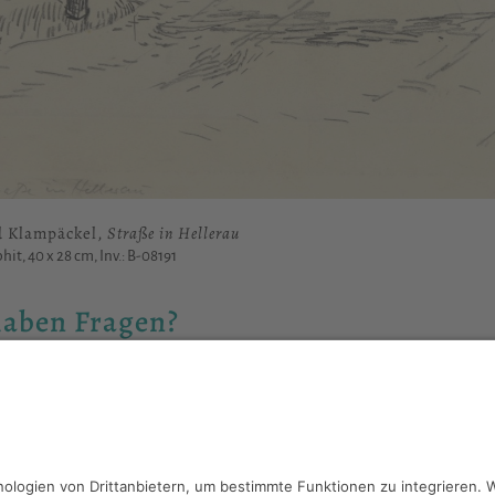
d Klampäckel,
Straße in Hellerau
hit, 40 x 28 cm, Inv.: B-08191
haben Fragen?
reiben Sie an
sammlung@kunsthuette.de