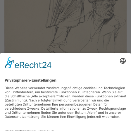
Gerhard Klampäckel,
o.T. (Studienblatt, Mann mit Hut, 3 Ansichten)
1949, Tusche, Inv.: B-08178
zurück
Sie haben Fragen?