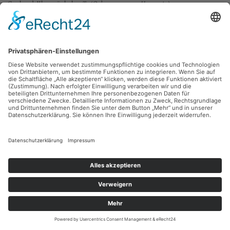
Gerhard Klampäckel,
o.T. (Ochsengespann, Heuernte)
1947, Rötel, Inv.: B-08172
zurück
Sie haben Fragen?
Bitte schreiben Sie an
sammlung@kunsthuette.de
Kontakt
Facebook
Newsletter
Instagram
Datenschutz
Youtube
Impressum