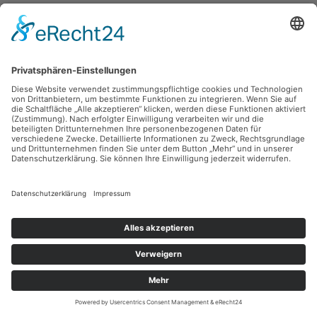
Gerhard Klampäckel,
o.T. (Figuren und Handwagen), verso: Stehende
1947, Kreide, Rötel, Inv.: B-08164
zurück
Sie haben Fragen?
Bitte schreiben Sie an
sammlung@kunsthuette.de
Kontakt
Facebook
Newsletter
Instagram
Datenschutz
Youtube
Impressum