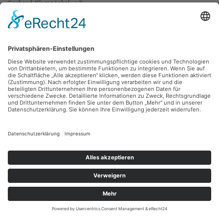
Gerhard Klampäckel,
o.T.
1947, Kreide, Rötel, 21 x 14 cm, Inv.: B-08162
zurück
Sie haben Fragen?
Bitte schreiben Sie an
sammlung@kunsthuette.de
Kontakt
Facebook
Newsletter
Instagram
Datenschutz
Youtube
Impressum