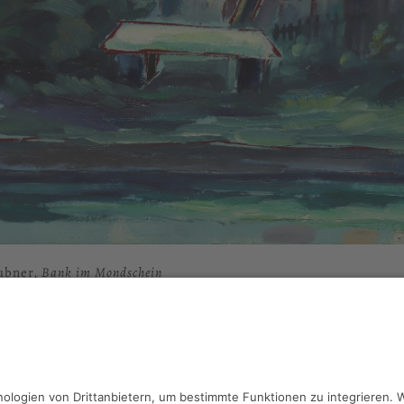
ubner,
Bank im Mondschein
33 x 45 cm, Inv.: A-00018
haben Fragen?
reiben Sie an
sammlung@kunsthuette.de