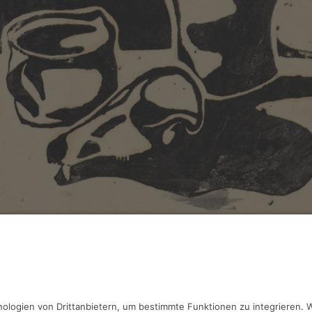
ller,
Stilleben
tt, 22.2 x 30.8 cm, Inv.: B-07726
haben Fragen?