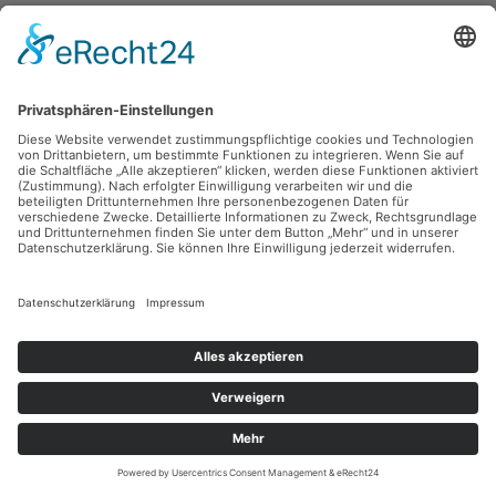
Robert Diedrichs,
Bankgeflüster
1991, Tusche, 42 x 29.7 cm, Inv.: B-07477
zurück
Sie haben Fragen?
Bitte schreiben Sie an
sammlung@kunsthuette.de
Kontakt
Facebook
Newsletter
Instagram
Datenschutz
Youtube
Impressum