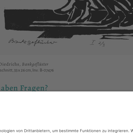
Diedrichs,
Bankgeflüster
schnitt, 33 x 26 cm, Inv.: B-07476
haben Fragen?
reiben Sie an
sammlung@kunsthuette.de