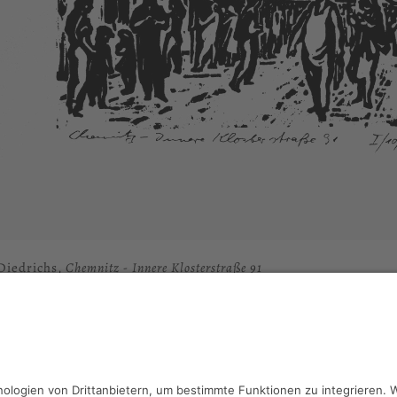
Diedrichs,
Chemnitz - Innere Klosterstraße 91
schnitt, 32.8 x 26 cm, Inv.: B-07417
haben Fragen?
reiben Sie an
sammlung@kunsthuette.de