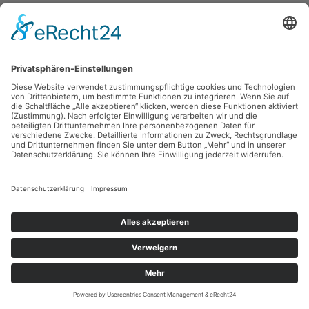
Robert Diedrichs,
Innere Klosterstr. - Chemnitz
1991, Tusche, 42 x 29.7 cm, Inv.: B-07416
zurück
Sie haben Fragen?
Bitte schreiben Sie an
sammlung@kunsthuette.de
Kontakt
Facebook
Newsletter
Instagram
Datenschutz
Youtube
Impressum