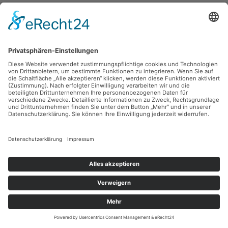
Robert Diedrichs,
Tunnel-Begegnungen
1991, Tusche, 42 x 29.7 cm, Inv.: B-07412
zurück
Sie haben Fragen?
Bitte schreiben Sie an
sammlung@kunsthuette.de
Kontakt
Facebook
Newsletter
Instagram
Datenschutz
Youtube
Impressum