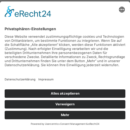
Robert Diedrichs,
Dreibeutel
1993, Tusche, 29.7 x 21 cm, Inv.: B-07406
zurück
Sie haben Fragen?
Bitte schreiben Sie an
sammlung@kunsthuette.de
Kontakt
Facebook
Newsletter
Instagram
Datenschutz
Youtube
Impressum