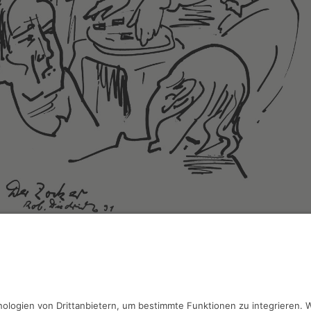
Diedrichs,
Der Zocker
 x 42 cm, Inv.: B-07397