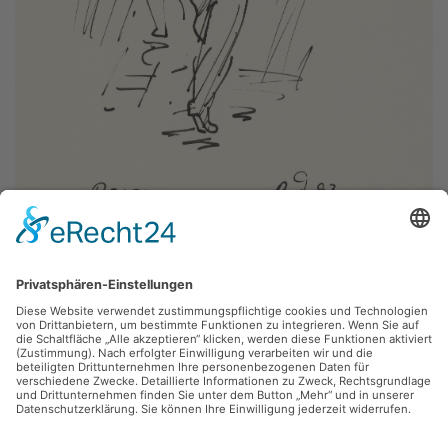
Robert Diedrichs,
Regen
1993, Tusche, 21 x 29.7 cm, Inv.: B-07392
zurück
Sie haben Fragen?