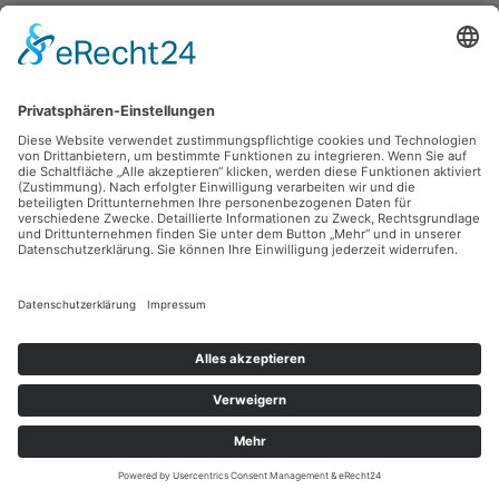
Robert Diedrichs,
Weinfest in Chemnitz
Holzschnitt, 30 x 22.5 cm, Inv.: B-07376
zurück
Sie haben Fragen?
Bitte schreiben Sie an
sammlung@kunsthuette.de
Kontakt
Facebook
Newsletter
Instagram
Datenschutz
Youtube
Impressum