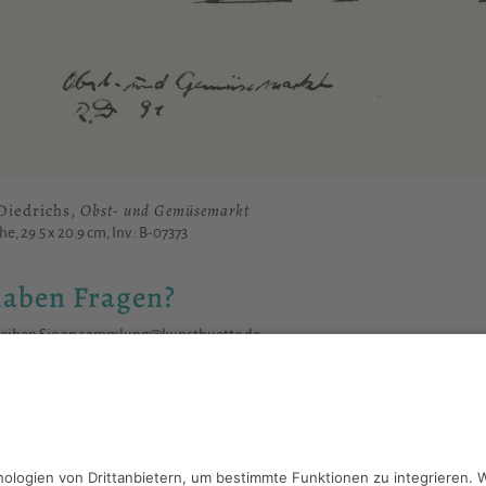
Diedrichs,
Obst- und Gemüsemarkt
he, 29.5 x 20.9 cm, Inv.: B-07373
haben Fragen?
reiben Sie an
sammlung@kunsthuette.de