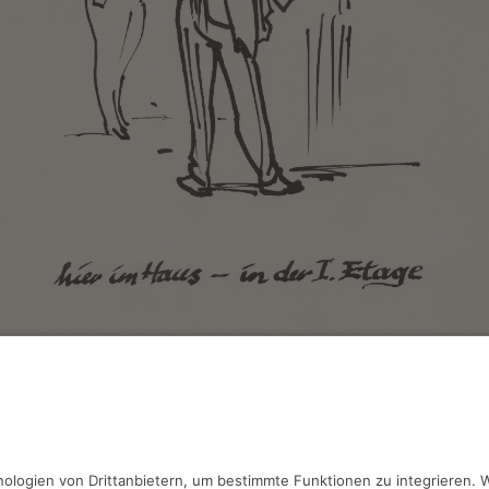
Diedrichs,
Die kleine Ausstellung
he, 20.9 x 29.6 cm, Inv.: B-07344