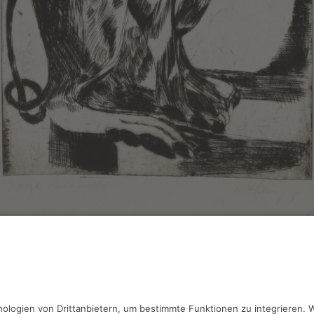
d Klampäckel,
Katze
erung, 20.5 x 28.5 cm, Inv.: B-07218