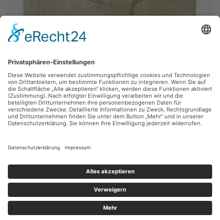
Werner Wittig,
Im Regen
Holzriss, 39 x 40 cm, Inv.: B-06807
zurück
Sie haben Fragen?
Bitte schreiben Sie an
sammlung@kunsthuette.de
Kontakt
Facebook
Newsletter
Instagram
Datenschutz
Youtube
Impressum