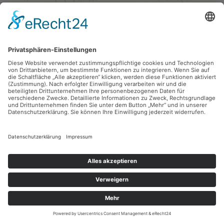
Lothar Rentsch,
Neujahrsgrafik 1993
1993, Linolschnitt, 11.3 x 9.2 cm, Inv.: B-06441-03
zurück
Sie haben Fragen?
Bitte schreiben Sie an
sammlung@kunsthuette.de
Kontakt
Facebook
Newsletter
Instagram
Datenschutz
Youtube
Impressum