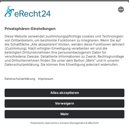
Lothar Rentsch,
Neujahrsgrafik 1988
1988, Linolschnitt, 11.5 x 8.4 cm, Inv.: B-06441-02
zurück
Sie haben Fragen?
Bitte schreiben Sie an
sammlung@kunsthuette.de
Kontakt
Facebook
Newsletter
Instagram
Datenschutz
Youtube
Impressum