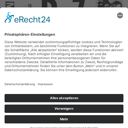
Wolfgang Petrovsky, Frank Voigt,
Hommage a Schwitters
1988, Siebdruck (Serigrafie), 44 x 43 cm, Inv.: B-06415
zurück
Sie haben Fragen?
Bitte schreiben Sie an
sammlung@kunsthuette.de
Kontakt
Facebook
Newsletter
Instagram
Datenschutz
Youtube
Impressum