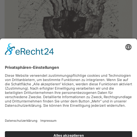
Michael Morgner,
Auferstehung
1994, Lithografie, 47.5 x 64 cm, Inv.: B-06097-a
zurück
Sie haben Fragen?
Bitte schreiben Sie an
sammlung@kunsthuette.de