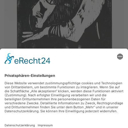
Heinz Tetzner,
Vergangenheit
1959, Holzschnitt, 43.5 x 66 cm, Inv.: B-06030
zurück
Sie haben Fragen?
Bitte schreiben Sie an
sammlung@kunsthuette.de