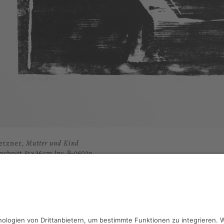
etzner,
Mutter und Kind
schnitt, 51 x 36 cm, Inv.: B-06029
haben Fragen?
reiben Sie an
sammlung@kunsthuette.de