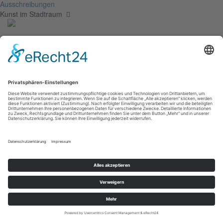
Ausschreibungen
Kunst im Stadtraum
Heinz Tetzner,
Abend
1978, Holzschnitt, 47 x 40 cm, Inv.: B-06025
zurück
Sie haben Fragen?
Bitte schreiben Sie an
sammlung@kunsthuette.de
Kontakt
Facebook
Newsletter
Instagram
Datenschutz
Youtube
Impressum