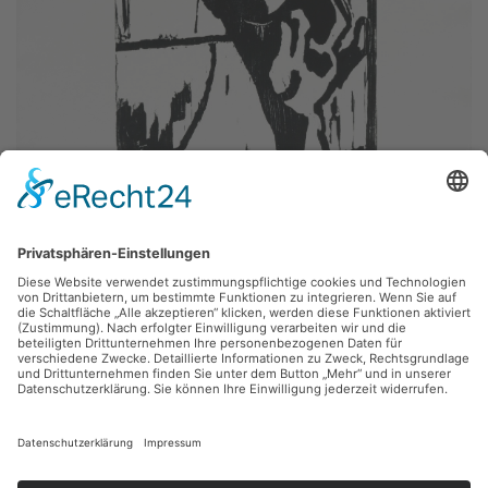
Heinz Tetzner,
Selbst
1980, Holzschnitt, 30 x 44 cm, Inv.: B-06022
zurück
Sie haben Fragen?
Bitte schreiben Sie an
sammlung@kunsthuette.de