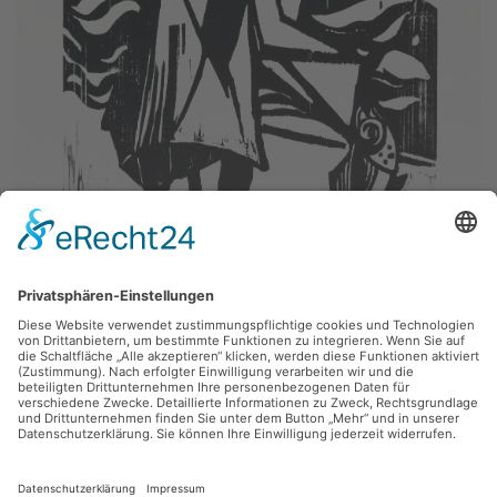
Heinz Tetzner,
Fischer
1976, Holzschnitt, 44 x 65 cm, Inv.: B-06020
zurück
Sie haben Fragen?
Bitte schreiben Sie an
sammlung@kunsthuette.de