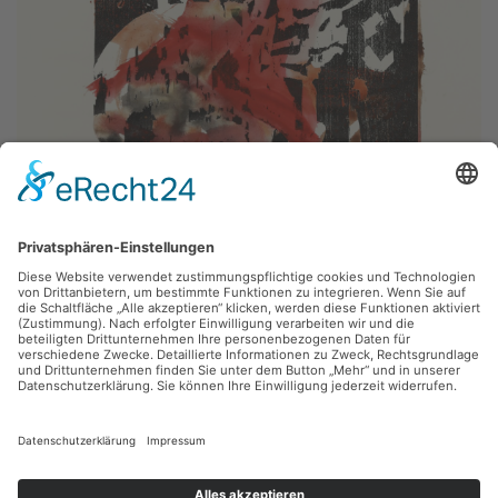
Hartwig Ebersbach,
Menschenfresser
1993, Holzschnitt, 29.5 x 40 cm, Inv.: B-05958
zurück
Sie haben Fragen?
Bitte schreiben Sie an
sammlung@kunsthuette.de