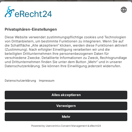
Axel Wunsch,
Goldstaub
2012, Materialdruck, Radierung, Inv.: 100-SG-2012-110
zurück
Sie haben Fragen?
Bitte schreiben Sie an
sammlung@kunsthuette.de
Kontakt
Facebook
Newsletter
Instagram
Datenschutz
Youtube
Impressum