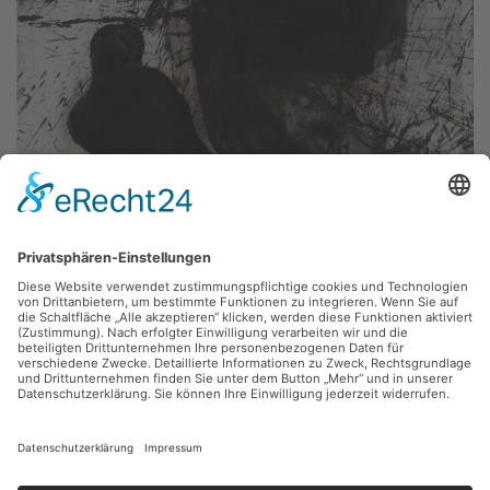
Michael Morgner,
Tod + Mensch
1987, Prägedruck, Tusche, 53 x 70 cm, Inv.: B-05486
zurück
Sie haben Fragen?
Bitte schreiben Sie an
sammlung@kunsthuette.de