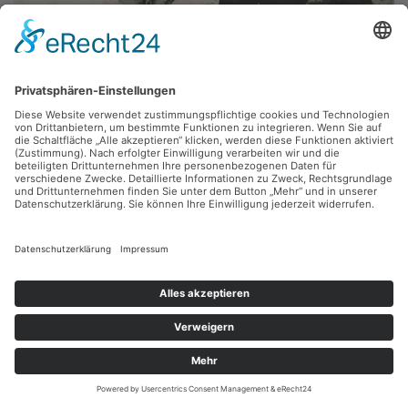
Michael Morgner,
Mann und Paar, Ahrenshoop
1985, Tusche, 47.5 x 35.5 cm, Inv.: B-05380
zurück
Sie haben Fragen?
Bitte schreiben Sie an
sammlung@kunsthuette.de
Kontakt
Facebook
Newsletter
Instagram
Datenschutz
Youtube
Impressum