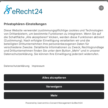
Lothar Rentsch,
Im Jahre 70
1970, Linolschnitt, 39.9 x 28.7 cm, Inv.: B-05310
zurück
Sie haben Fragen?
Bitte schreiben Sie an
sammlung@kunsthuette.de
Kontakt
Facebook
Newsletter
Instagram
Datenschutz
Youtube
Impressum