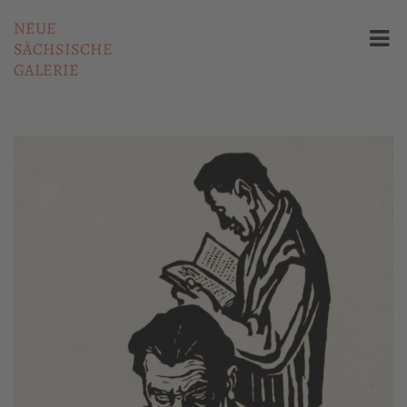
NEUE
SÄCHSISCHE
GALERIE