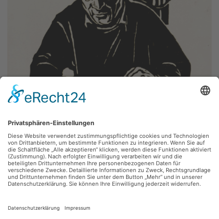
Robert Diedrichs,
Lesende Arbeiter
1960, Holzschnitt, 17.7 x 26.4 cm, Inv.: B-05232
zurück
Sie haben Fragen?
Bitte schreiben Sie an
sammlung@kunsthuette.de