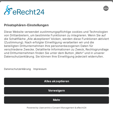
Fritz Diedering,
o. T.
1973, Lithografie, 44 x 29 cm, Inv.: B-05209-b-05
zurück
Sie haben Fragen?
Bitte schreiben Sie an
sammlung@kunsthuette.de
Kontakt
Facebook
Newsletter
Instagram
Datenschutz
Youtube
Impressum