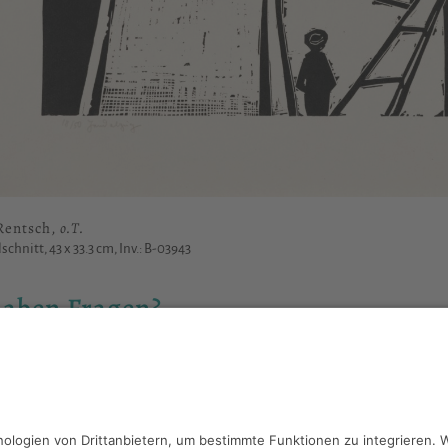
Rentsch,
o.T.
lschnitt, 43 x 33.3 cm, Inv.: B-03943
haben Fragen?
reiben Sie an
sammlung@kunsthuette.de