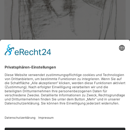
Michael Morgner,
Selbstportrait
1981, Bister, 49 x 63 cm, Inv.: B-01633
zurück
Sie haben Fragen?
Bitte schreiben Sie an
sammlung@kunsthuette.de