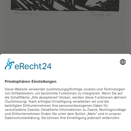
Lothar Rentsch,
Neujahrsgrafik 1968
1968, Linolschnitt, 13.2 x 9.2 cm, Inv.: B-03185
zurück
Sie haben Fragen?