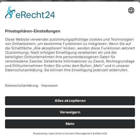
Gerhard Klampäckel,
Akte
1980, Bleistift, 85 x 77.5 cm, Inv.: B-01776
zurück
Sie haben Fragen?
Bitte schreiben Sie an
sammlung@kunsthuette.de
Kontakt
Facebook
Newsletter
Instagram
Datenschutz
Youtube
Impressum