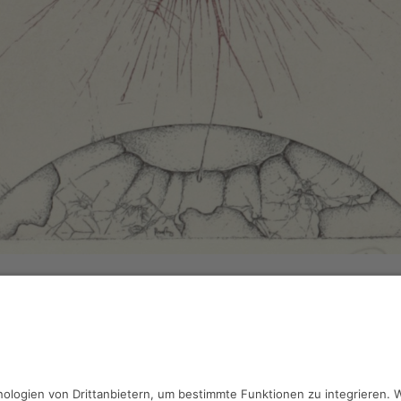
 Ranft,
Ikarus I
 7.7 x 10 cm, Inv.: B-01642
haben Fragen?
reiben Sie an
sammlung@kunsthuette.de