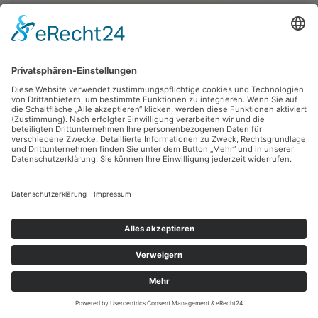
Fritz Diedering,
Bratsker Volkschor
1976, Lithografie, 36.5 x 29 cm, Inv.: B-01292-a
zurück
Sie haben Fragen?
Bitte schreiben Sie an
sammlung@kunsthuette.de
Kontakt
Facebook
Newsletter
Instagram
Datenschutz
Youtube
Impressum