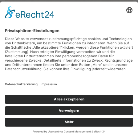
Robert Diedrichs
Kochstelle
Feder, 15.1 x 11.8 cm, Inv.: B-01012-06
zurück
Sie haben Fragen?
Bitte schreiben Sie an
sammlung@kunsthuette.de
Kontakt
Facebook
Newsletter
Instagram
Datenschutz
Youtube
Impressum