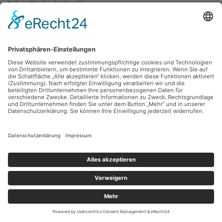
Robert Diedrichs
Vogelfänger
Feder, 16.2 x 10.6 cm, Inv.: B-01012-03
zurück
Sie haben Fragen?
Bitte schreiben Sie an
sammlung@kunsthuette.de
Kontakt
Facebook
Newsletter
Instagram
Datenschutz
Youtube
Impressum