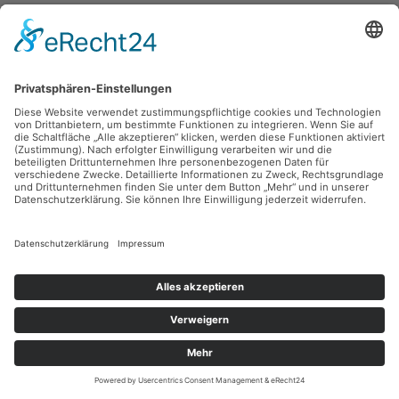
Robert Diedrichs
Alter mit zwei Mädchen
Feder, 15.3 x 10.5 cm, Inv.: B-01012-21
zurück
Sie haben Fragen?
Bitte schreiben Sie an
sammlung@kunsthuette.de
Kontakt
Facebook
Newsletter
Instagram
Datenschutz
Youtube
Impressum