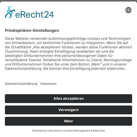
Gerhard Klampäckel,
Früchte
1970, Lithografie, 29.5 x 24 cm, Inv.: B-00140
zurück
Sie haben Fragen?
Bitte schreiben Sie an
sammlung@kunsthuette.de
Kontakt
Facebook
Newsletter
Instagram
Datenschutz
Youtube
Impressum