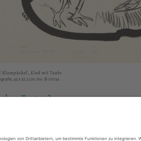
d Klampäckel,
Kind mit Taube
ografie, 42 x 32.2 cm, Inv.: B-00134
haben Fragen?
reiben Sie an
sammlung@kunsthuette.de